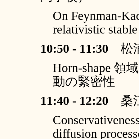
On Feynman-Kac 
relativistic stabl
10:50 - 11:30
松浦
Horn-shap
動の緊密性
11:40 - 12:20
桑江
Conservativeness
diffusion proces