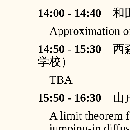
14:00 - 14:40
和田
Approximation of
14:50 - 15:30
西森
学校）
TBA
15:50 - 16:30
山戸
A limit theorem f
jumping-in diffu