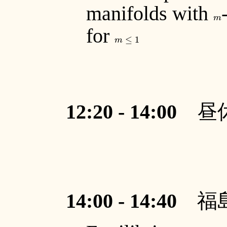
manifolds with
m
m
for
m
≤
1
≤
1
m
12:20 - 14:00
昼
14:00 - 14:40
福島